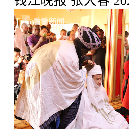
钱江晚报
张大春
20