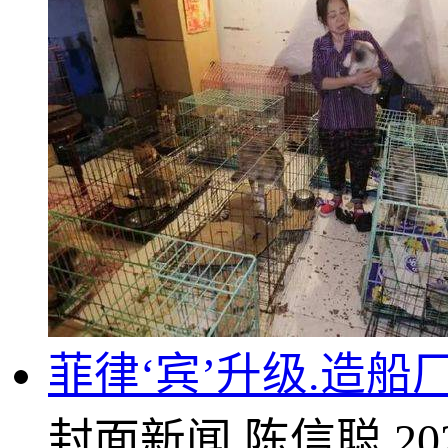
菲律‘宾’升级.造船
封面新闻
陈信聪
20