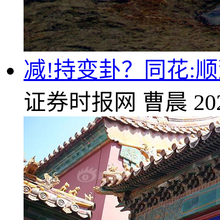
减!持变卦？同花:
证券时报网
曹晨
20