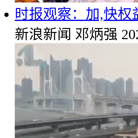
时报观察：加,快权
新浪新闻
邓炳强
20