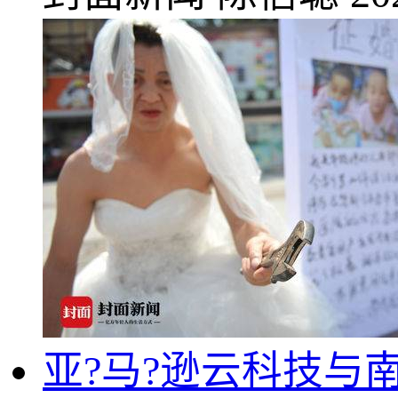
亚?马?逊云科技与