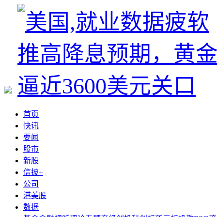
首页
快讯
要闻
股市
新股
信披+
公司
港美股
数据