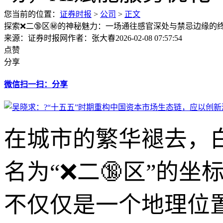
您当前的位置：
证券时报
>
公司
>
正文
探索❌二🔞区㊙️的神秘魅力：一场通往感官深处与禁忌边缘的
来源：证券时报网
作者：张大春
2026-02-08 07:57:54
点赞
分享
微信扫一扫：分享
在城市的繁华褪去，
名为“❌二🔞区”的
不仅仅是一个地理位