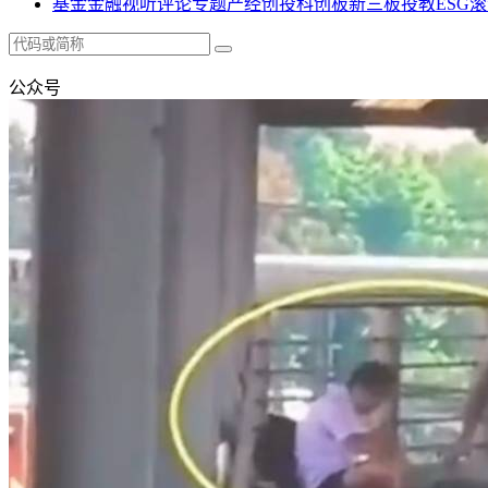
基金
金融
视听
评论
专题
产经
创投
科创板
新三板
投教
ESG
滚
公众号