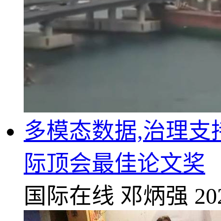
多模态数据,治理支
际顶会最佳论文奖
国际在线
邓炳强
20