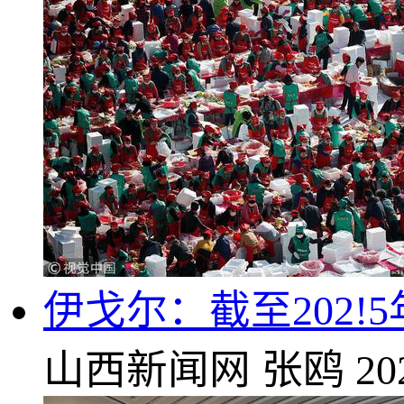
伊戈尔：截至202!5
山西新闻网
张鸥
20