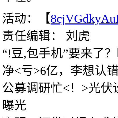
活动：【
8cjVGdkyA
责任编辑： 刘虎
“!豆,包手机”要来
净<亏>6亿，李想认
公募调研忙<！>光伏
曝光