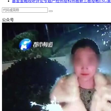
基金
金融
视听
评论
专题
产经
创投
科创板
新三板
投教
ESG
滚
公众号