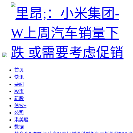
首页
快讯
要闻
股市
新股
信披+
公司
港美股
数据