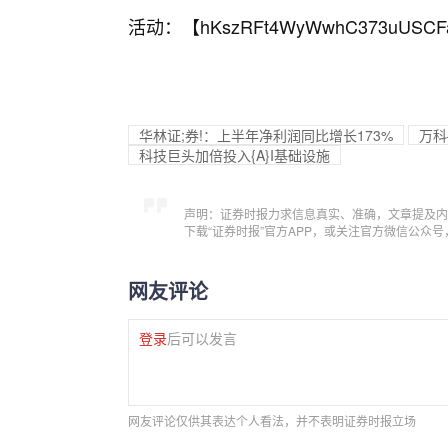
活动：【
hKszRFt4WyWwhC373uUSCF
华林证;券!：上半年净利润同比增长173%
万科
科技巨头加倍投入{A}I基础设施
声明：证券时报力求信息真实、准确，文章提及内
下载“证券时报”官方APP，或关注官方微信公众
网友评论
登录
后可以发言
网友评论仅供其表达个人看法，并不表明证券时报立场